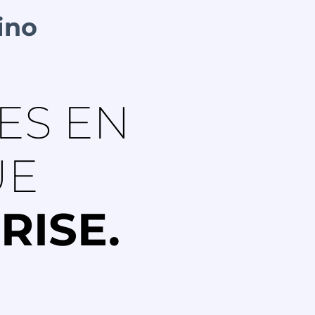
ino
ES EN
UE
RISE.