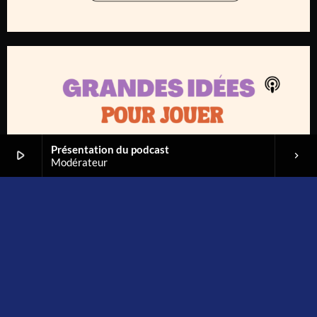
Présentation du podcast
play_arrow
keyboard_arrow_right
Modérateur