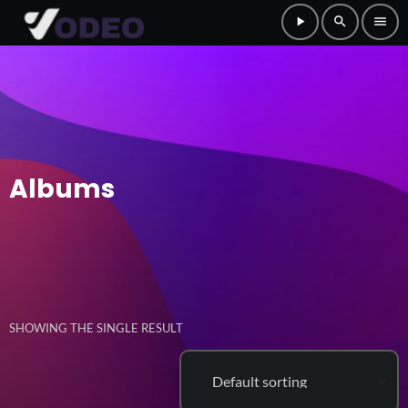
play_arrow
search
menu
Albums
SHOWING THE SINGLE RESULT