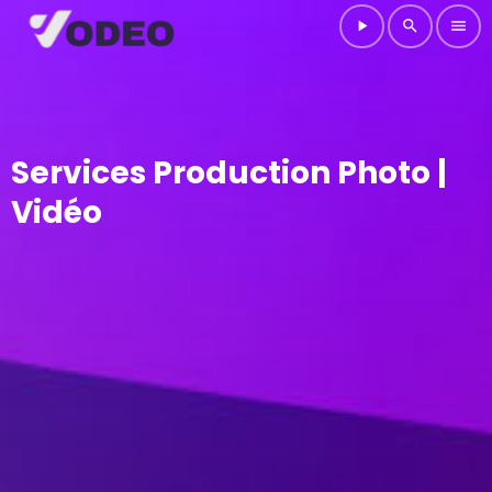
play_arrow
search
menu
Services Production Photo |
Vidéo