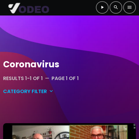
play_arrow
search
menu
Coronavirus
RESULTS 1-1 OF 1
PAGE 1 OF 1
remove
CATEGORY FILTER
keyboard_arrow_down
Coronavirus
Entertainment