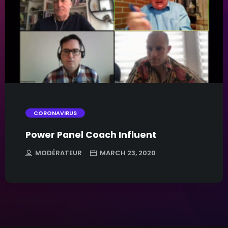
Fashion
Food & Drinks
Non classifié(e)
trending_flat
Nouvelles solutions pour vos
affaires
CORONAVIRUS
Power Panel Coach Influent
MODÉRATEUR
MARCH 23, 2020