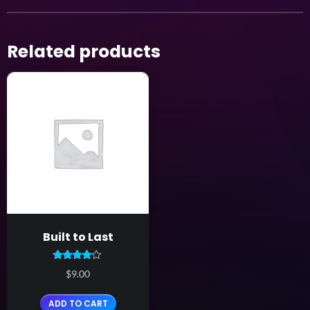
Related products
Built to Last
Rated
$
9.00
4.00
out of 5
ADD TO CART