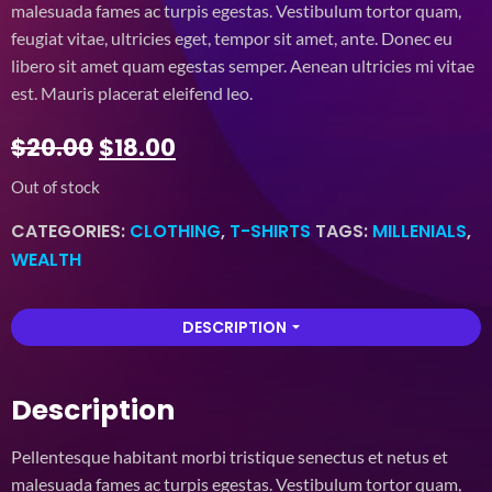
based
malesuada fames ac turpis egestas. Vestibulum tortor quam,
on
feugiat vitae, ultricies eget, tempor sit amet, ante. Donec eu
customer
rating
libero sit amet quam egestas semper. Aenean ultricies mi vitae
est. Mauris placerat eleifend leo.
$
20.00
$
18.00
Out of stock
CATEGORIES:
CLOTHING
,
T-SHIRTS
TAGS:
MILLENIALS
,
WEALTH
DESCRIPTION
arrow_drop_down
Description
Pellentesque habitant morbi tristique senectus et netus et
malesuada fames ac turpis egestas. Vestibulum tortor quam,