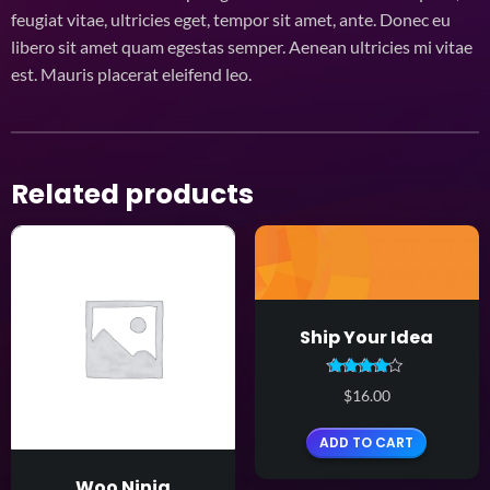
feugiat vitae, ultricies eget, tempor sit amet, ante. Donec eu
libero sit amet quam egestas semper. Aenean ultricies mi vitae
est. Mauris placerat eleifend leo.
Related products
Ship Your Idea
Rated
$
16.00
4.00
out of 5
ADD TO CART
Woo Ninja