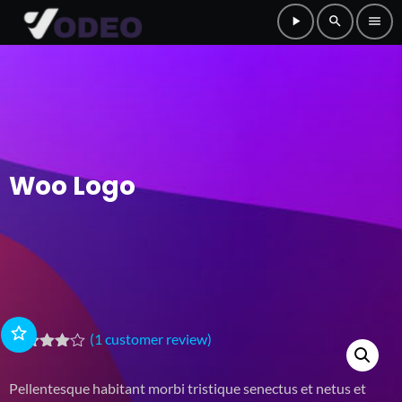
play_arrow
search
menu
Woo Logo
(
1
customer review)
Rated
1
4.00
out
Pellentesque habitant morbi tristique senectus et netus et
of 5