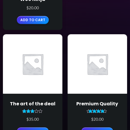
$
20.00
ADD TO CART
The art of the deal
Premium Quality
Rated
Rated
$
35.00
$
20.00
3.00
4.50
out of
out of 5
5