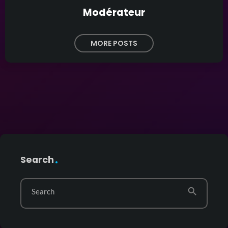
Modérateur
MORE POSTS
Search
search
Search