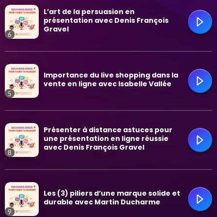
trending_flat
L’art de la persuasion en
présentation avec Denis François
Gravel
6
trending_flat
Importance du live shopping dans la
vente en ligne avec Isabelle Vallée
5
trending_flat
Présenter à distance astuces pour
une présentation en ligne réussie
avec Denis François Gravel
8
trending_flat
Les (3) piliers d’une marque solide et
durable avec Martin Ducharme
9