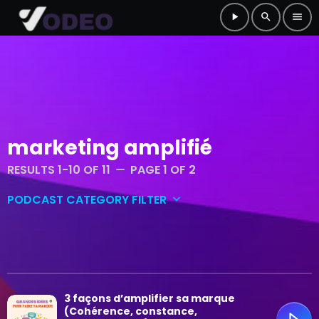
play_arrow
search
menu
marketing amplifié
RESULTS 1-10 OF 11
PAGE 1 OF 2
remove
PODCAST CATEGORY FILTER
keyboard_arrow_down
Conversations et réflexions
Culture et musique
3 façons d’amplifier sa marque
Grandes idées
(Cohérence, constance,