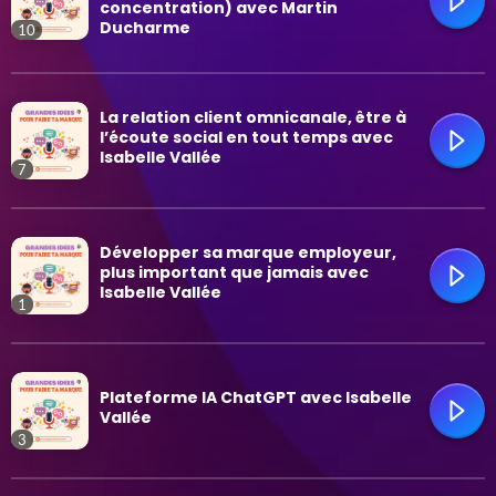
concentration) avec Martin
Ducharme
10
Mode de vie et affaires
Plein air
trending_flat
La relation client omnicanale, être à
l’écoute social en tout temps avec
Isabelle Vallée
Psychologie
7
Relations
trending_flat
Développer sa marque employeur,
plus important que jamais avec
Santé
Isabelle Vallée
1
Technologie
trending_flat
Plateforme IA ChatGPT avec Isabelle
Vallée
3