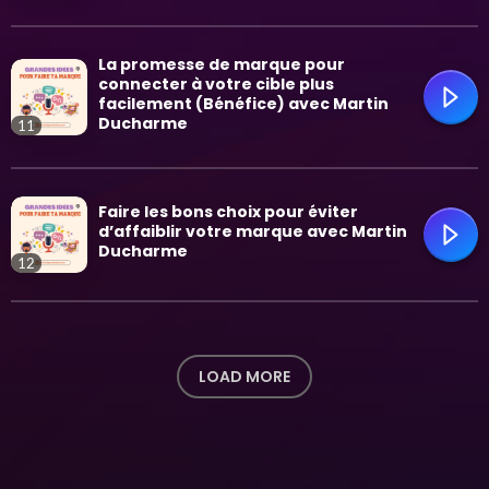
La promesse de marque pour
trending_flat
connecter à votre cible plus
facilement (Bénéfice) avec Martin
Ducharme
11
trending_flat
Faire les bons choix pour éviter
d’affaiblir votre marque avec Martin
Ducharme
12
trending_flat
LOAD MORE