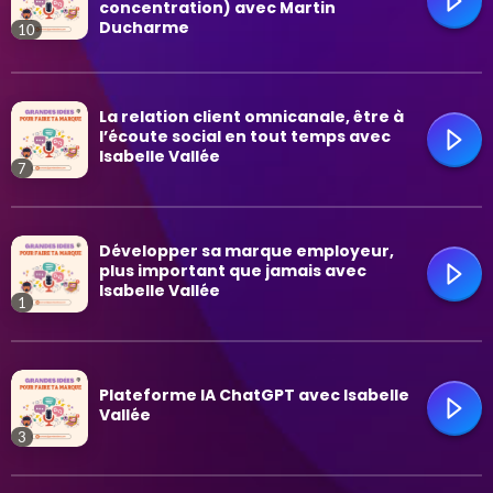
concentration) avec Martin
Ducharme
10
Mode de vie et affaires
Plein air
trending_flat
La relation client omnicanale, être à
l’écoute social en tout temps avec
Isabelle Vallée
Psychologie
7
Relations
trending_flat
Développer sa marque employeur,
plus important que jamais avec
Santé
Isabelle Vallée
1
Technologie
trending_flat
Plateforme IA ChatGPT avec Isabelle
Vallée
3