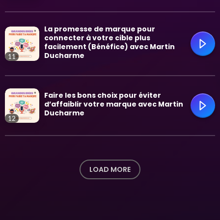
La promesse de marque pour
trending_flat
connecter à votre cible plus
facilement (Bénéfice) avec Martin
Ducharme
11
trending_flat
Faire les bons choix pour éviter
d’affaiblir votre marque avec Martin
Ducharme
12
trending_flat
LOAD MORE