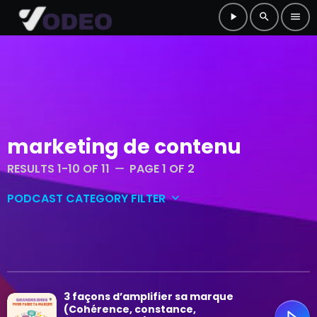
play_arrow
search
menu
marketing de contenu
RESULTS 1-10 OF 11
PAGE 1 OF 2
remove
PODCAST CATEGORY FILTER
keyboard_arrow_down
Conversations et réflexions
Culture et musique
3 façons d’amplifier sa marque
Grandes idées
(Cohérence, constance,