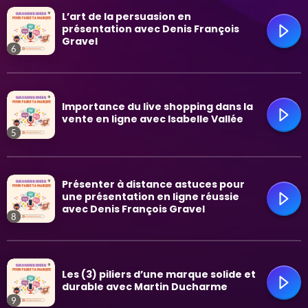
trending_flat
L’art de la persuasion en
présentation avec Denis François
Gravel
6
trending_flat
Importance du live shopping dans la
vente en ligne avec Isabelle Vallée
5
trending_flat
Présenter à distance astuces pour
une présentation en ligne réussie
avec Denis François Gravel
8
trending_flat
Les (3) piliers d’une marque solide et
durable avec Martin Ducharme
9