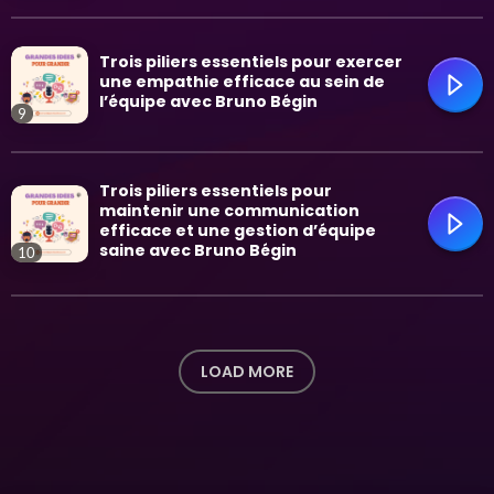
trending_flat
Trois piliers essentiels pour exercer
une empathie efficace au sein de
l’équipe avec Bruno Bégin
9
Trois piliers essentiels pour
trending_flat
maintenir une communication
efficace et une gestion d’équipe
saine avec Bruno Bégin
10
trending_flat
LOAD MORE