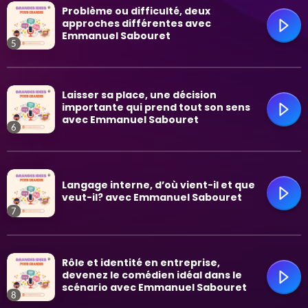
trending_flat
Problème ou difficulté, deux
approches différentes avec
Emmanuel Sabouret
5
trending_flat
Laisser sa place, une décision
importante qui prend tout son sens
avec Emmanuel Sabouret
6
trending_flat
Langage interne, d’où vient-il et que
veut-il? avec Emmanuel Sabouret
7
trending_flat
Rôle et identité en entreprise,
devenez le comédien idéal dans le
scénario avec Emmanuel Sabouret
8