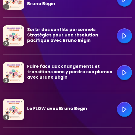
Bruno Bégin
1
Mode de vie et affaires
trending_flat
Sortir des conflits personnels
Plein air
Stratégies pour une résolution
pacifique avec Bruno Bégin
2
Psychologie
Relations
trending_flat
Faire face aux changements et
transitions sans y perdre ses plumes
avec Bruno Bégin
Santé
3
Technologie
trending_flat
Le FLOW avec Bruno Bégin
4