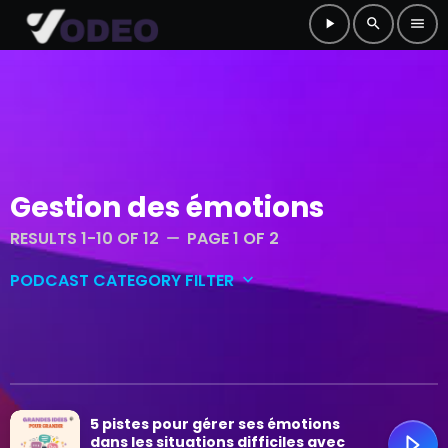
play_arrow
search
menu
Gestion des émotions
RESULTS 1-10 OF 12
PAGE 1 OF 2
remove
PODCAST CATEGORY FILTER
keyboard_arrow_down
Conversations et réflexions
Culture et musique
5 pistes pour gérer ses émotions
Grandes idées
dans les situations difficiles avec