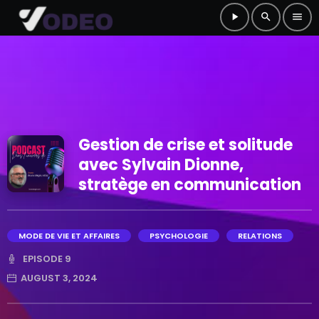
play_arrow
search
menu
Gestion de crise et solitude
avec Sylvain Dionne,
stratège en communication
MODE DE VIE ET AFFAIRES
PSYCHOLOGIE
RELATIONS
EPISODE 9
AUGUST 3, 2024