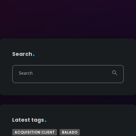
Search
search
Search
Latest tags
ACQUISITION CLIENT
BALADO