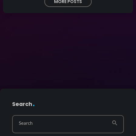
MORE POSTS
Search
search
Search