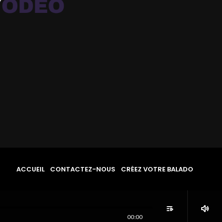
ACCUEIL
CONTACTEZ-NOUS
CRÉEZ VOTRE BALADO
playlist_play
volume_up
00:00