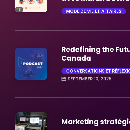
10
MODE DE VIE ET AFFAIRES
trending_flat
Redefining the Futu
Canada
CONVERSATIONS ET RÉFLEXI
SEPTEMBER 10, 2025
trending_flat
Marketing stratégi