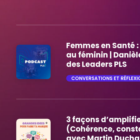
Femmes en Santé : 
au féminin | Daniè
des Leaders PLS
CONVERSATIONS ET RÉFLEXI
trending_flat
3 façons d’amplifi
(Cohérence, const
avec Martin Duch