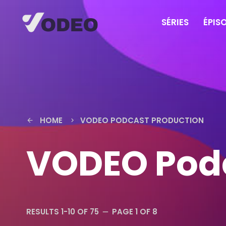
SÉRIES
ÉPIS
HOME
VODEO PODCAST PRODUCTION
arrow_back
keyboard_arrow_right
VODEO Podc
RESULTS 1-10 OF 75
PAGE 1 OF 8
remove