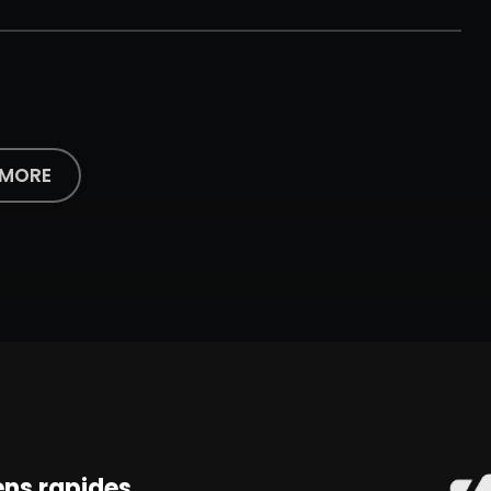
 MORE
ens rapides