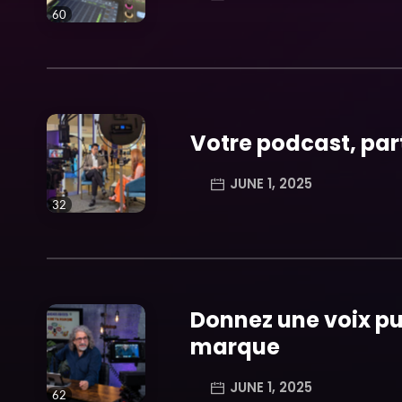
60
trending_flat
Votre podcast, par
JUNE 1, 2025
32
trending_flat
Donnez une voix pu
marque
JUNE 1, 2025
62