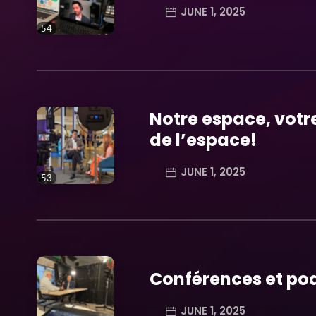
JUNE 1, 2025
54
trending_flat
Notre espace, vot
de l’espace!
JUNE 1, 2025
53
trending_flat
Conférences et pod
JUNE 1, 2025