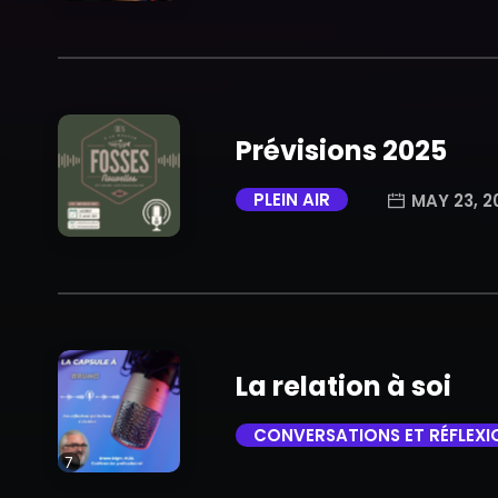
trending_flat
Prévisions 2025
PLEIN AIR
MAY 23, 2
trending_flat
La relation à soi
CONVERSATIONS ET RÉFLEXI
7