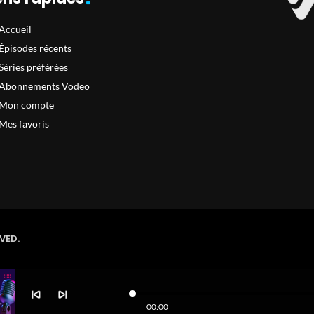
Accueil
Épisodes récents
Séries préférées
Abonnements Vodeo
Mon compte
Mes favoris
VED.
skip_previous
skip_next
00:00