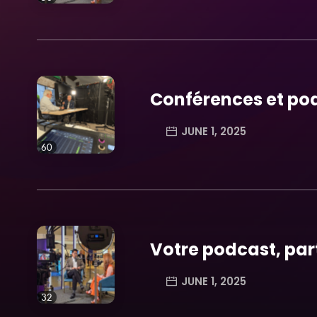
trending_flat
Conférences et pod
JUNE 1, 2025
60
trending_flat
Votre podcast, par
JUNE 1, 2025
32