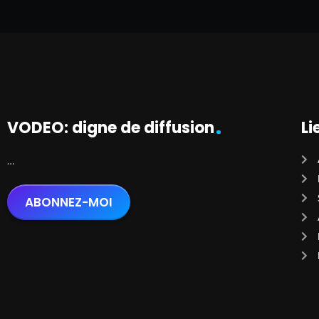
VODEO: digne de diffusion
Li
…
ABONNEZ-MOI