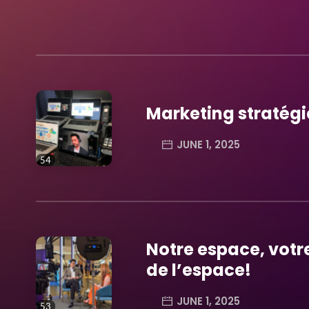
Marketing stratégi
JUNE 1, 2025
54
trending_flat
Notre espace, vot
de l’espace!
JUNE 1, 2025
53