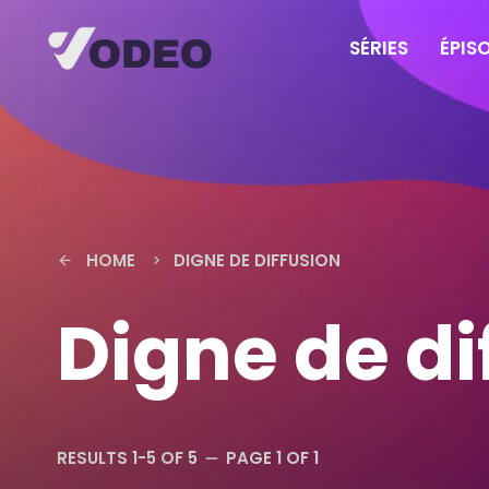
SÉRIES
ÉPIS
HOME
DIGNE DE DIFFUSION
arrow_back
keyboard_arrow_right
Digne de di
RESULTS 1-5 OF 5
PAGE 1 OF 1
remove