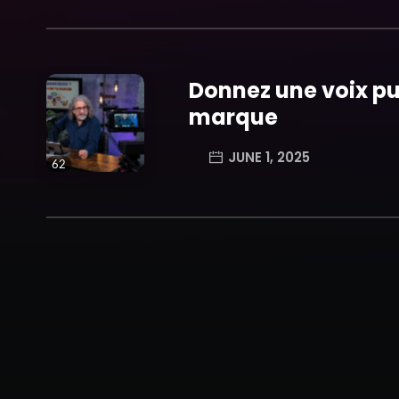
trending_flat
Donnez une voix pu
marque
JUNE 1, 2025
62
trending_flat