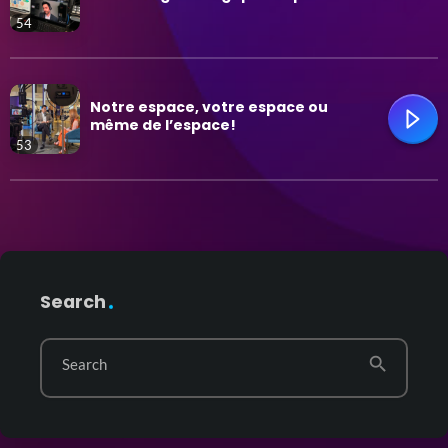
54
Mode de vie et affaires
trending_flat
Plein air
Notre espace, votre espace ou
même de l’espace!
53
Psychologie
Relations
trending_flat
Santé
Search
Technologie
search
Search