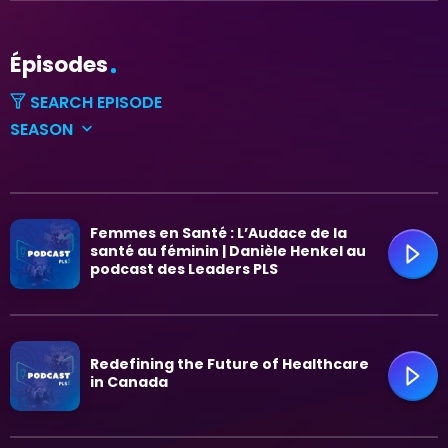
Épisodes
SEARCH EPISODE
SEASON
keyboard_arrow_down
All seasons
search
Saison 1
Femmes en Santé : L’Audace de la
santé au féminin | Danièle Henkel au
podcast des Leaders PLS
trending_flat
Redefining the Future of Healthcare
in Canada