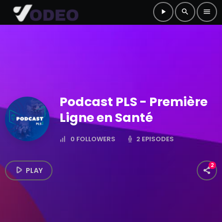
play_arrow
search
menu
Podcast PLS - Première
Ligne en Santé
2 EPISODES
0
FOLLOWERS
2
play_arrow
PLAY