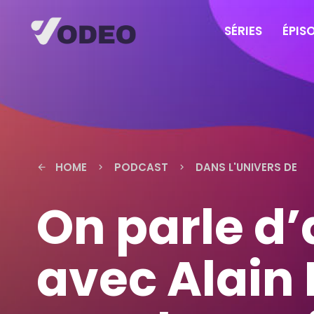
SÉRIES
ÉPIS
HOME
PODCAST
DANS L'UNIVERS DE
arrow_back
keyboard_arrow_right
keyboard_arrow_right
On parle d
avec Alain