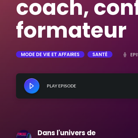
coach, conf
formateur
MODE DE VIE ET AFFAIRES
SANTÉ
EPI
PLAY EPISODE
Dans l'univers de