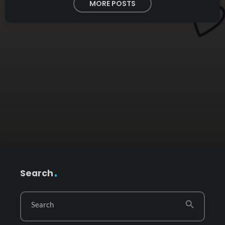
MORE POSTS
Search
search
Search