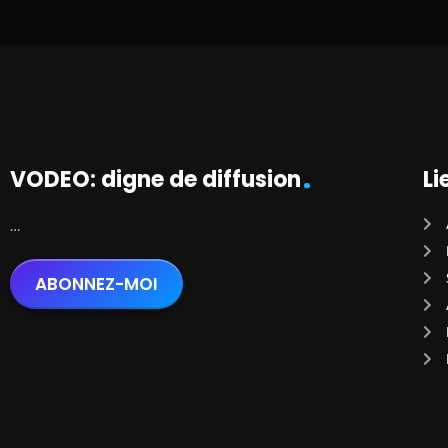
VODEO: digne de diffusion
Li
…
ABONNEZ-MOI