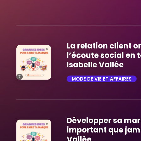
La relation client 
l’écoute social en
Isabelle Vallée
7
MODE DE VIE ET AFFAIRES
trending_flat
Développer sa mar
important que jama
Vallée