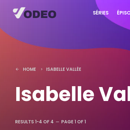
SÉRIES
ÉPIS
HOME
ISABELLE VALLÉE
arrow_back
keyboard_arrow_right
Isabelle Va
RESULTS 1-4 OF 4
PAGE 1 OF 1
remove