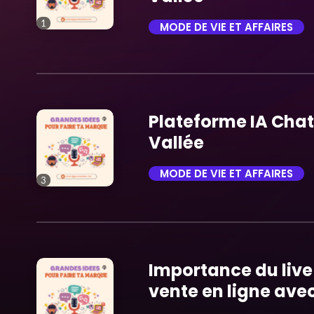
1
MODE DE VIE ET AFFAIRES
trending_flat
Plateforme IA Chat
Vallée
MODE DE VIE ET AFFAIRES
3
trending_flat
Importance du live
vente en ligne avec