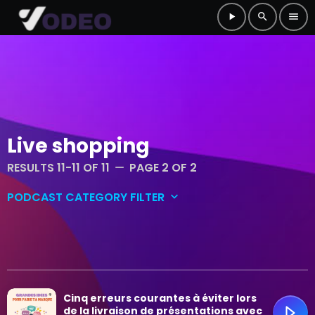
play_arrow
search
menu
Live shopping
RESULTS 11-11 OF 11
PAGE 2 OF 2
remove
PODCAST CATEGORY FILTER
keyboard_arrow_down
Conversations et réflexions
Culture et musique
Cinq erreurs courantes à éviter lors
Grandes idées
de la livraison de présentations avec